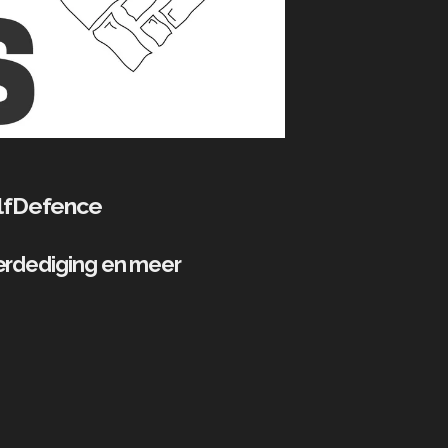
elfDefence
erdediging en meer