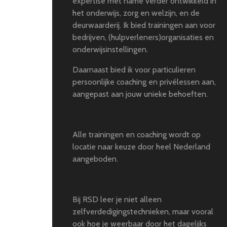
expertise met name verder ontwikkeld in
het onderwijs, zorg en welzijn, en de
deurwaarderij. Ik bied trainingen aan voor
bedrijven, (hulpverleners)organisaties en
onderwijsinstellingen.
Daarnaast bied ik voor particulieren
persoonlijke coaching en privélessen aan,
aangepast aan jouw unieke behoeften.
Alle trainingen en coaching wordt op
locatie naar keuze door heel Nederland
aangeboden.
Bij RSD leer je niet alleen
zelfverdedigingstechnieken, maar vooral
ook hoe je weerbaar door het dagelijks