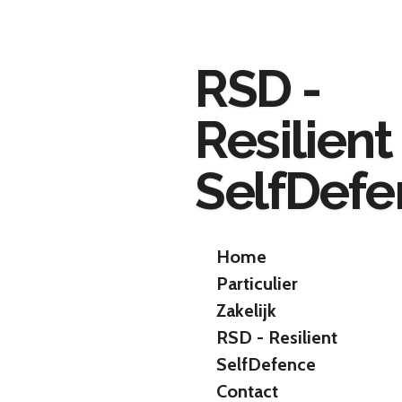
Ga
direct
naar
RSD -
de
hoofdinhoud
Resilient
SelfDef
Home
Particulier
Zakelijk
RSD - Resilient
SelfDefence
Contact