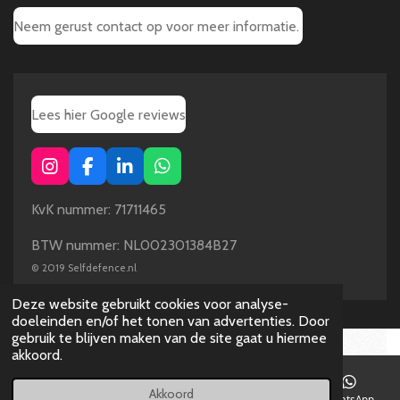
Neem gerust contact op voor meer informatie.
Lees hier Google reviews
I
F
L
W
n
a
i
h
s
c
n
a
KvK nummer: 71711465
t
e
k
t
a
b
e
s
BTW nummer: NL002301384B27
g
o
d
A
©
2019 Selfdefence.nl
r
o
I
p
a
k
n
p
Deze website gebruikt cookies voor analyse-
m
doeleinden en/of het tonen van advertenties. Door
gebruik te blijven maken van de site gaat u hiermee
akkoord.
Akkoord
E-mailadres
Telefoonnummer
Instagram
WhatsApp