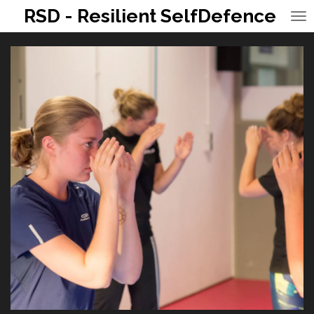
RSD - Resilient SelfDefence
Ga
direct
naar
de
hoofdinhoud