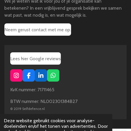
Wil je weten wat ik voor jou of je organisatie kan
betekenen? In een vrijblijvend gesprek bekijken we samen
wat past, wat nodig is, en wat mogelijk is.
Neem gerust contact met me op.
Lees hier Google reviews
I
F
L
W
n
a
i
h
s
c
n
a
KvK nummer: 71711465
t
e
k
t
a
b
e
s
BTW nummer: NL002301384B27
g
o
d
A
©
2019 Selfdefence.nl
r
o
I
p
a
k
n
p
Deze website gebruikt cookies voor analyse-
m
doeleinden en/of het tonen van advertenties. Door