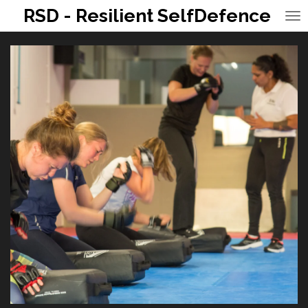
RSD - Resilient SelfDefence
Ga
direct
naar
de
hoofdinhoud