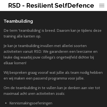
RSD - Resilient SelfDefence
Ga
direct
naar
Teambuilding
de
hoofdinhoud
De term ‘teambuilding’ is breed. Daarom kan je tijdens deze
training alle kanten op.
Je kan je teambuilding invullen met allerlei soorten
activiteiten vanuit RSD. We garanderen een leerzame en
leuke dag waarbij jouw collega's ongetwijfeld dichter bij
elkaar komen!
Wij bespreken graag vooraf wat jullie als team nodig hebben
en wij maken een passend programma voor jullie.
Om de teambuilding in te vullen kan je denken aan vier tot
maximaal acht uren activiteiten zoals:
Kennismakingsoefeningen