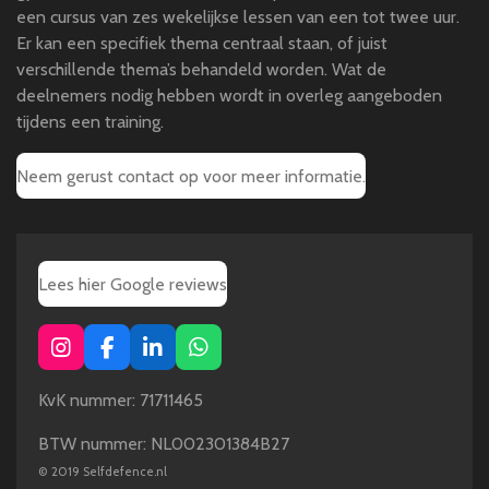
een cursus van zes wekelijkse lessen van een tot twee uur.
Er kan een specifiek thema centraal staan, of juist
verschillende thema’s behandeld worden. Wat de
deelnemers nodig hebben wordt in overleg aangeboden
tijdens een training.
Neem gerust contact op voor meer informatie.
Lees hier Google reviews
I
F
L
W
n
a
i
h
s
c
n
a
KvK nummer: 71711465
t
e
k
t
a
b
e
s
BTW nummer: NL002301384B27
g
o
d
A
©
2019 Selfdefence.nl
r
o
I
p