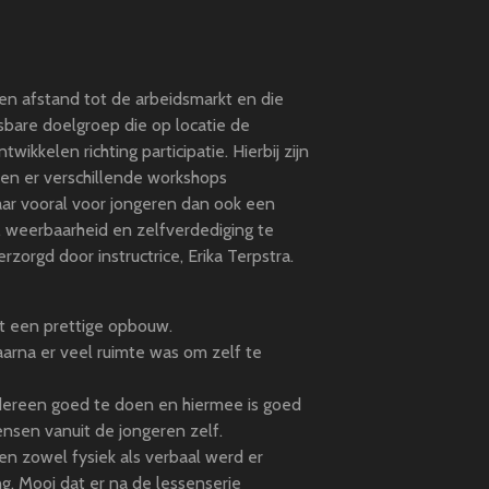
en afstand tot de arbeidsmarkt en die
sbare doelgroep die op locatie de
twikkelen richting participatie. Hierbij zijn
en er verschillende workshops
maar vooral voor jongeren dan ook een
 weerbaarheid en zelfverdediging te
zorgd door instructrice, Erika Terpstra.
t een prettige opbouw.
waarna er veel ruimte was om zelf te
iedereen goed te doen en hiermee is goed
sen vanuit de jongeren zelf.
en zowel fysiek als verbaal werd er
g. Mooi dat er na de lessenserie