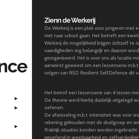
Zienn de Werkerij
De Werkerij is een plek voor jongeren met e
niet naar school gaan. Het betreft een kwet
Werkerij de mogelijkheid krijgen zichzelf te on
vaardigheden erg belangrijk en daarom word
georganiseerd. Het is voor ons als locatie 
ence
aanwinst geweest om een lessenserie m.b.t.
volgen van RSD Resilient SelfDefence dit ver
Het betrof een lessenserie van 4 lessen me
De theorie werd hierbij duidelijk uitgelegd 
oefenen.
De afwisseling m.b.t. intensiteit was voor 
rekening gehouden met de doelgroep en wen
Praktijk situaties konden worden ingebracht 
geoefend in weerbaarheid en zelfverdedigin