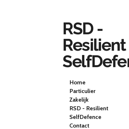
Ga
direct
naar
RSD -
de
hoofdinhoud
Resilient
SelfDef
Home
Particulier
Zakelijk
RSD - Resilient
SelfDefence
Contact