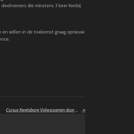
 deelnemers die minstens 3 keer hierbij
n en willen in de toekomst graag opnieuw
ence.
Cursus Kwetsbare Volwassenen door Miek
»