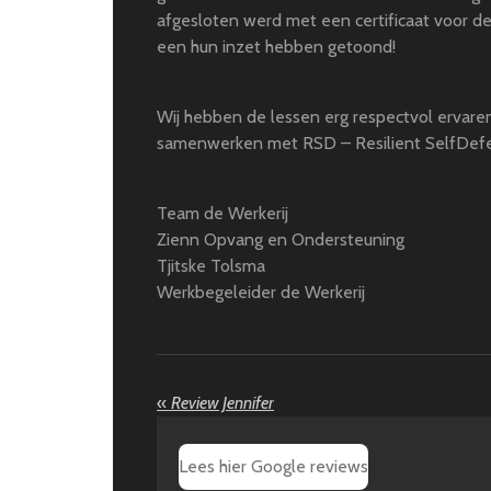
afgesloten werd met een certificaat voor de
een hun inzet hebben getoond!
Wij hebben de lessen erg respectvol ervare
samenwerken met RSD – Resilient SelfDef
Team de Werkerij
Zienn Opvang en Ondersteuning
Tjitske Tolsma
Werkbegeleider de Werkerij
«
Review Jennifer
Lees hier Google reviews