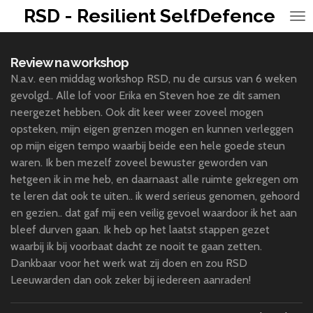
RSD - Resilient SelfDefence
Ga
direct
naar
Review na workshop
de
N.a.v. een middag workshop RSD, nu de cursus van 6 weken
hoofdinhoud
gevolgd.. Alle lof voor Erika en Steven hoe ze dit samen
neergezet hebben. Ook dit keer weer zoveel mogen
opsteken, mijn eigen grenzen mogen en kunnen verleggen
op mijn eigen tempo waarbij beide een hele goede steun
waren. Ik ben mezelf zoveel bewuster geworden van
hetgeen ik in me heb, en daarnaast alle ruimte gekregen om
te leren dat ook te uiten.. ik werd serieus genomen, gehoord
en gezien.. dat gaf mij een veilig gevoel waardoor ik het aan
bleef durven gaan. Ik heb op het laatst stappen gezet
waarbij ik bij voorbaat dacht ze nooit te gaan zetten.
Dankbaar voor het werk wat zij doen en zou RSD
Leeuwarden dan ook zeker bij iedereen aanraden!