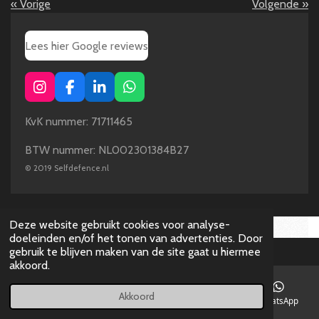
«
Vorige
Volgende
»
Lees hier Google reviews
I
F
L
W
n
a
i
h
s
c
n
a
KvK nummer: 71711465
t
e
k
t
a
b
e
s
BTW nummer: NL002301384B27
g
o
d
A
©
2019 Selfdefence.nl
r
o
I
p
a
k
n
p
m
Deze website gebruikt cookies voor analyse-
doeleinden en/of het tonen van advertenties. Door
gebruik te blijven maken van de site gaat u hiermee
akkoord.
Akkoord
E-mailadres
Telefoonnummer
Instagram
WhatsApp