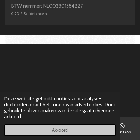
a
b
e
s
BTW nummer: NL002301384B27
g
o
d
A
©
2019 Selfdefence.nl
r
o
I
p
a
k
n
p
m
Deze website gebruikt cookies voor analyse-
doeleinden en/of het tonen van advertenties. Door
gebruik te blijven maken van de site gaat u hiermee
akkoord.
Akkoord
E-mailadres
Telefoonnummer
Instagram
WhatsApp