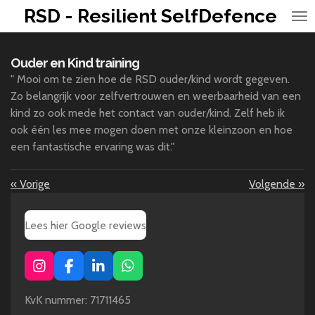
RSD - Resilient SelfDefence
Ga
direct
naar
Ouder en Kind training
de
" Mooi om te zien hoe de RSD ouder/kind wordt gegeven.
hoofdinhoud
Zo belangrijk voor zelfvertrouwen en weerbaarheid van een
kind zo ook mede het contact van ouder/kind. Zelf heb ik
ook één les mee mogen doen met onze kleinzoon en hoe
een fantastische ervaring was dit."
«
Vorige
Volgende
»
Lees hier Google reviews
I
F
L
W
n
a
i
h
s
c
n
a
KvK nummer: 71711465
t
e
k
t