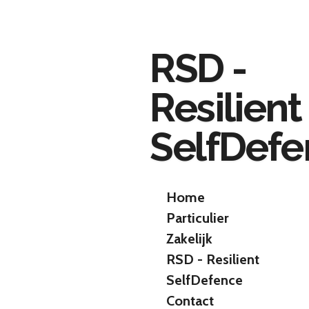
Ga
direct
naar
RSD -
de
hoofdinhoud
Resilient
SelfDef
Home
Particulier
Zakelijk
RSD - Resilient
SelfDefence
Contact