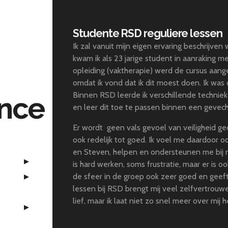
Studente RSD reguliere lessen
Ik zal vanuit mijn eigen ervaring beschrijve
kwam ik als 23 jarige student in aanraking m
opleiding (vaktherapie) werd de cursus aang
omdat ik vond dat ik dit moest doen. Ik was 
Binnen RSD leerde ik verschillende technieke
ence
en leer dit toe te passen binnen een gevech
Er wordt geen vals gevoel van veiligheid ge
ook redelijk tot goed. Ik voel me daardoor oo
en Steven, helpen en ondersteunen me bij mi
is hard werken, soms frustratie, maar er is oo
de sfeer in de groep ook zeer goed en geeft
lessen bij RSD brengt mij veel zelfvertrouw
lief, maar ik laat niet zo snel meer over mij