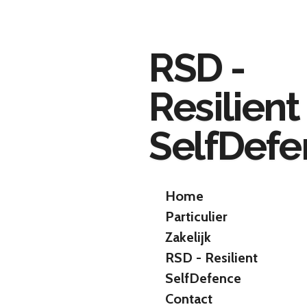
Ga
direct
naar
RSD -
de
hoofdinhoud
Resilient
SelfDef
Home
Particulier
Zakelijk
RSD - Resilient
SelfDefence
Contact