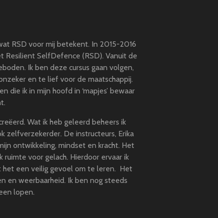
n wat RSD voor mij betekent. In 2015-2016
et Resilient SelfDefence (RSD). Vanuit de
eboden. Ik ben deze cursus gaan volgen,
onzeker en te lief voor de maatschappij.
n die ik in mijn hoofd in ‘mapjes’ bewaar
t.
creëerd. Wat ik heb geleerd beheers ik
k zelfverzekerder. De instructeurs, Erika
jn ontwikkeling, mindset en kracht. Het
k ruimte voor gelach. Hierdoor ervaar ik
 het een veilig gevoel om te leren. Het
en en weerbaarheid. Ik ben nog steeds
 heen lopen.